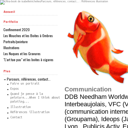
Accueil
Portfolio
Confinement 2020
Les Mouches et les Boites à Ombres
Portraits/peinture
Illustrations
Les Nuques et les Gravures
"L'art tue pas" et les boites à cigares
Plus
Parcours, références, contact...
Faire un portrait
Communication
Expos
Quand je pense à la
DDB Needham Worldwide
peinture...When I think about
painting...
Interbeaujolais, VFC (
Illustration
(communication interne
Références illustration
Contact
(Groupama), Ideops (Ja
Lyon , Publicis Activ,