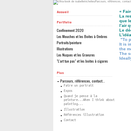
« Fai
Accueil
La re
que l
Portfolio
l’air 
Confinement 2020
Le déc
L’idéa
Les Mouches et les Boites à Ombres
"To p
Portraits/peinture
It is
Illustrations
the m
The s
Les Nuques et les Gravures
Ideall
"L'art tue pas" et les boites à cigares
Plus
Parcours, références, contact...
Faire un portrait
Expos
Quand je pense à la
peinture...When I think about
painting...
Illustration
Références illustration
Contact